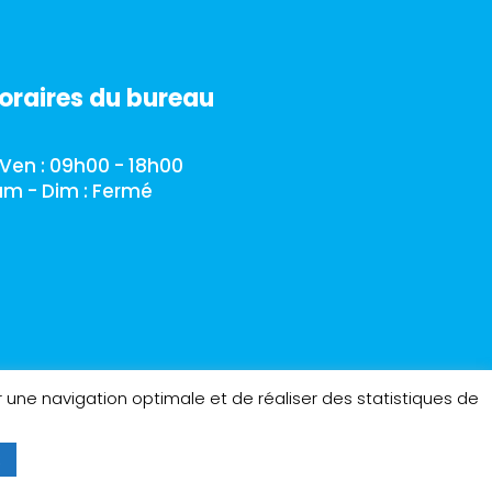
horaires du bureau
 Ven :
09h00
-
18h00
m - Dim : Fermé
r une navigation optimale et de réaliser des statistiques de
R