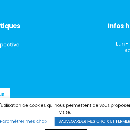
tiques
Infos 
Lun -
spective
Sa
us
l'utilisation de cookies qui nous permettent de vous propose
visite.
Paramétrer mes choix
SAUVEGARDER MES CHOIX ET FERME