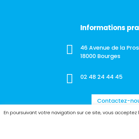
Informations pra

46 Avenue de la Pro
18000 Bourges

02 48 24 44 45
Contactez-no
En poursuivant votre navigation sur ce site, vous acceptez 